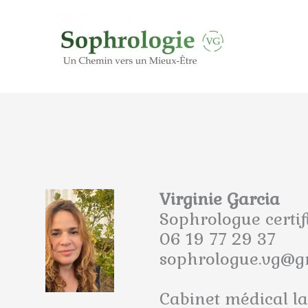
Aller
au
contenu
Virginie Garcia
Sophrologue certif
06 19 77 29 37
sophrologue.vg@g
Cabinet médical l