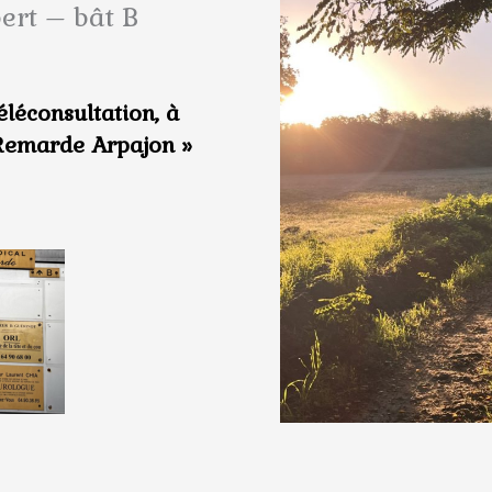
ert – bât B
léconsultation, à
 Remarde Arpajon »